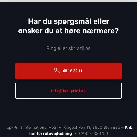
Har du spørgsmål eller
​ønsker du at høre nærmere?
Ring eller skriv til os
48 18 32 11
info@top-print.dk
Top-Print International ApS • Ringbakken 11, 3660 Stenløse –
Klik
her for rutevejledning
• CVR: 31330750