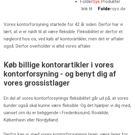
Folder
Sys
Produkter
link til .
Folde
rsys.de
Vores kontorforsyning startede for 42 år siden. Derfor har vi
lært, at vi er nødt til at være fleksible. Fleksibilitet er derfor et
nøgleord hos os, ved køb af kontorartikler, men det er aftaler
også. Derfor overholder vi altid vores aftaler.
Køb billige kontorartikler i vores
kontorforsyning - og benyt dig af
vores grossistlager
​En del af vores kontorforsynings fleksibilitet går ud på, at vores
kunder også skal kunne være fleksible. Og det hjælper vi dig med,
uanset om du er beliggende i Frederikssund, Roskilde,
København eller Nordjylland.
Derfor kan vi, med vores kontorforsynings lager, være lager for