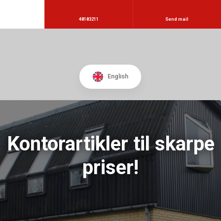
48183211
Send mail
English
Kontorartikler til skarpe
priser!​